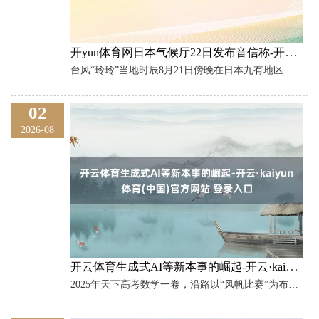
开yun体育网日本气候厅22日发布音信称-开云·kaiyun体育(中国)官方网站 登录入口
台风“玲玲”当地时辰8月21日傍晚在日本九有地区的鹿儿岛县日置市隔壁登陆。 日本气候厅22日发布音信称，受台风影响，鹿儿岛县、宫崎县、高知事均出现强降雨天气。为止当地时辰22日6时，鹿儿岛县部分地区不雅测到的24小时以内降雨量跳跃300毫米。 据中央气候台音信开yun体育网，本年第12号台风“玲玲”21日晚登陆后，已在日本鹿儿岛境内收缩为热带低压。
02
2026-08
开云体育生成式AI等新本事的崛起-开云·kaiyun体育(中国)官方网站 登录入口
2025年天下高考数学一卷，沿路以“风帆比赛”为布景、交融风速与风力等真实世界看法的向量题，成为公论焦点。正如武汉一位资深数学教师所言，这谈题不仅冲破了传统刷题套路，更突显了新高考命题的中枢特征：调动情境、详细本事、学科陶冶。 这并非个例。跟着新高考和新课标改造全面落地，2025年高考认真进入“反刷题”时间——锻真金不怕火不再仅仅常识的机械堆砌，而是窥伺学生将常识融入生存、发现并科罚问题的本事。天下98%的考生已步入新高考体系，2025年也成为新课标全面落地后的初次天下大考。 但改造带来的阵痛