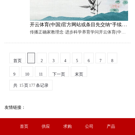
开云体育(中国)官方网站或条目先交纳“手续费”“保证金”-开云·kaiyun体育(中国)官方网站 登录入口
传播正确家教理念·进步科学养育学问开云体育(中国)官方网站 空泛列位家长交一下 学习良友、老成题试卷等 用度共495元整…… …… 又有骗子混入班级群 近日 某学校刚组建的腾达家长群 却混进了骗子 冒充憨厚发布收费见告 及收款二维码 甚而9名家长被骗共4000余元 五类应用陷坑高发 张开剩余78% 2025年7月至8月中式季时刻 以下应用陷坑 请务必警惕 造作见告，催缴用度 陷坑手法：收到看似肃肃的“中式见告书”短信或邮件，条目点击联接查询细目或支付“中式证明费”。 谎称可里面操作，用钱补录
1
首页
2
3
4
5
6
7
8
9
10
11
下一页
末页
共
15
页
177
条记录
友情链接：
首页
供应
求购
公司
产品