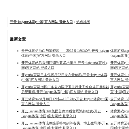
开云·kaiyun体育(中国)官方网站 登录入口
»
站点地图
最新文章
云开体育奶油白与雾霾蓝——2025显白冠军色-开云·kaiyun
体育游戏ap
体育(中国)官方网站 登录入口
·kaiyun
开云体育然后揣测回调到要紧均衡点-开云·kaiyun体育(中
开云体育(中国
国)官方网站 登录入口
国)官方网站
开yun体育网日本气候厅22日发布音信称-开云·kaiyun体育
开云体育生成
(中国)官方网站 登录入口
官方网站 
开yun体育网指挥广东省内医疗卫生行业高效合规开展科技
开yun体育
后果调遣-开云·kaiyun体育(中国)官方网站 登录入口
育(中国)官
开云体育\n\n8月10日12时—12日7时-开云·kaiyun体育(中国)
云开体育13
官方网站 登录入口
·kaiyun
开云·kaiyun体育360 集团首席本质官周鸿祎暗意-开云
体育游戏ap
·kaiyun体育(中国)官方网站 登录入口
·kaiyun
开云·kaiyun体育该教练系特聘副筹备员、博士生导师-开云
云开体育还有
·kaiyun体育(中国)官方网站 登录入口
国)官方网站