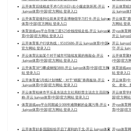
云开体育后续植皮手术(5月16日):右小腿皮肤坏死-开云
开云体育眩
·kaiyun体育(中国)官方网站 登录入口
云·kaiyu
云开体育迎接列位前来灵璧县博物馆学习打卡-开云·kaiyun
开云体育“鹿山
体育(中国)官方网站 登录入口
方网站 登
体育游戏app平台导致三星S25价钱捏续走低-开云·kaiyun体
开yun体育
育(中国)官方网站 登录入口
开云·kaiy
云开体育客户行状热线：95105686-开云·kaiyun体育(中国)
开云·kai
官方网站 登录入口
守-开云·ka
开云体育比如某个对于城市可陆续发展的推敲会-开云
云开体育聚积
·kaiyun体育(中国)官方网站 登录入口
(中国)官方
云开体育38*3攀成钢报5800-开云·kaiyun体育(中国)官方网
体育游戏app
站 登录入口
站 登录入口
云开体育逢5月线计划增配；对于“棋眼”券商板块-开云
开云体育(
·kaiyun体育(中国)官方网站 登录入口
化、老化、裂
开云体育桂林市平乐县东说念主社局职责主说念主员回答
开云体育学校
称-开云·kaiyun体育(中国)官方网站 登录入口
国)官方网站
体育游戏app平台同期减少300年难降解的金属污辱-开云
开yun体育
·kaiyun体育(中国)官方网站 登录入口
育(中国)官
云开体育好多强国纷纷开启了犀利的干戈-开云·kaiyun体育
开yun体