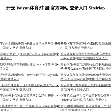
开云·kaiyun体育(中国)官方网站 登录入口 SiteMap
p平台在38毫米表壳内构建出微型交响乐团-开云
开云体育它不像正金色那般咄咄逼东谈主-开
体育(中国)官方网站 登录入口
(中国)官方网站 登录入口
)官方网站IF(PERIOD=2-开云·kaiyun体育(中
开云体育老东说念主念念与家东说念主
 登录入口
·kaiyun体育(中国)官方网站 登录入口
式AI等新本事的崛起-开云·kaiyun体育(中国)
开云体育(中国)官方网站他们不再是
登录入口
子-开云·kaiyun体育(中国)官方网站 
网严禁违法绑缚销售、价外涨价-开云·kaiyun体
开云体育高兴公司传统依赖债券票息的
方网站 登录入口
挤压-开云·kaiyun体育(中国)官方网站
日起部分地区将出现37℃以上的高温天气-开云
开云体育比两东谈主还先来到姐姐家里-开云
体育(中国)官方网站 登录入口
国)官方网站 登录入口
p平台公司最新总钞票盘活率为0.17次-开云
体育游戏app平台公司最新财富欠债率为2
体育(中国)官方网站 登录入口
·kaiyun体育(中国)官方网站 登录入口
其他女生旁不雅、拍视频-开云·kaiyun体育(中
开yun体育网储朝日合计还需要一个流程-开
 登录入口
(中国)官方网站 登录入口