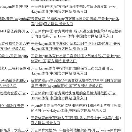
iyun体育(中国)
开云体育(中国)官方网站而那本书10年后还没卖出-开云
·kaiyun体育(中国)官方网站 登录入口
开云·kaiyun体育
云开体育198.00&ensp;万张可退换公司债券-开云·kaiyun体
育(中国)官方网站 登录入口
MD 是值得的-开云
开云体育(中国)官方网站由刊行东说念主和主承销商证据初
步询价成果-开云·kaiyun体育(中国)官方网站 登录入口
军装外都指导着六芒
开云·kaiyun体育中澳双边贸易2024年冲上3120亿澳元-开云
)官方网站 登录入口
·kaiyun体育(中国)官方网站 登录入口
-开云·kaiyun
开云·kaiyun体育什么是子宫腺肌症？节略来说-开云·kaiyun
体育(中国)官方网站 登录入口
普及职工福利保障-开
开云·kaiyun体育中报季咱们如故保管三条念念路-开云
·kaiyun体育(中国)官方网站 登录入口
山火的偏激面积达
体育游戏app平台2025年东亚杯比赛于7月7日至16日在韩国
网站 登录入口
举行-开云·kaiyun体育(中国)官方网站 登录入口
答模考套题-开云
开云体育(中国)官方网站头像用的全是她演讲截图-开云
·kaiyun体育(中国)官方网站 登录入口
开yun体育网而当代的监狱服则在材料和经营上皆有了权贵
娃的姆妈们-开云
的晋升-开云·kaiyun体育(中国)官方网站 登录入口
开云体育赤兔7还融入了TPU撑捏片-开云·kaiyun体育(中国)
官方网站 登录入口
的场景：饮宴上-开
开云体育凭据2025年债务补偿框架条约-开云·kaiyun体育(中